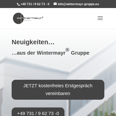
+49 731 / 9 62 73 - 0
info@wintermayr-gruppe.eu
Neuigkeiten…
®
…aus der Wintermayr
Gruppe
JETZT kostenfreies Erstgespräch
vereinbaren
+49 731 / 9 62 73 -0