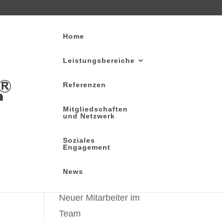
Home
Leistungsbereiche
Referenzen
Suchen
Mitgliedschaften
und Netzwerk
Recent Posts
 im
Soziales
Beleuchtungsmodernisi
Engagement
erung bei der Albert
News
Ziegler GmbH
Neuer Mitarbeiter im
Team