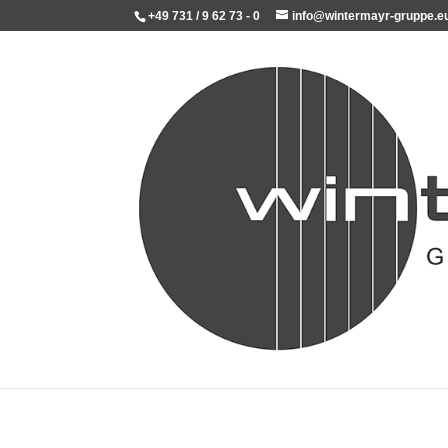
+49 731 / 9 62 73 - 0
info@wintermayr-gruppe.e
Wintermayr Gruppe lädt i
Apr. 2, 2019
|
News
CI – Club der Industrie Ulm News + P
Monat Wirtschaftsstammtisch Einmal im 
gemeinsamen Wirtschaftsstammtisch. A