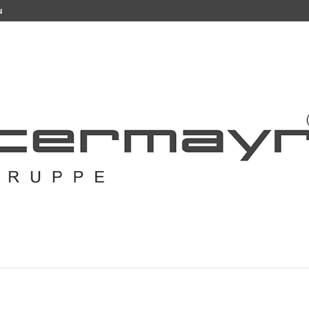
u
ns Schwörhaus Ulm
resse Wintermayr Referent im Schwörhaus Ulm – Einmal
Monat trifft sich der Clubs der Industrie Ulm zu einem
m 13.03.2019, begrüßen diesmal wir...