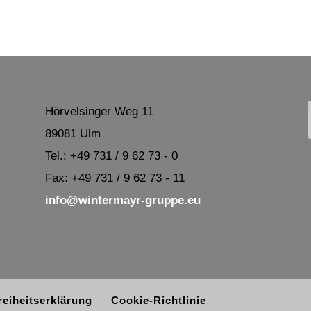
Hörvelsinger Weg 11
89081 Ulm
Tel.: +49 731 / 9 62 73 - 0
Fax: +49 731 / 9 62 73 - 11
info@wintermayr-gruppe.eu
reiheitserklärung
Cookie-Richtlinie