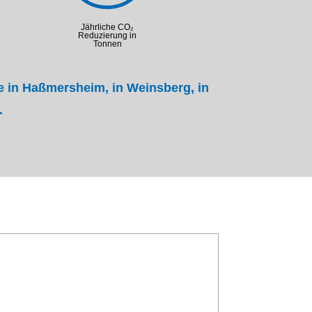
Jährliche CO₂
Reduzierung in
Tonnen
in Haßmersheim, in Weinsberg, in
.