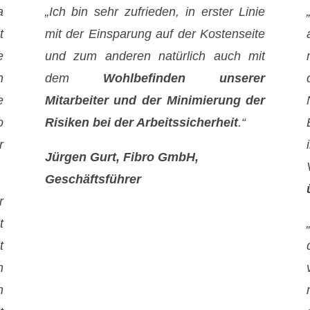
a
„Ich bin sehr zufrieden, in erster Linie
t
mit der Einsparung auf der Kostenseite
e
und zum anderen natürlich auch mit
n
dem
Wohlbefinden unserer
e
Mitarbeiter und der Minimierung der
o
Risiken bei der Arbeitssicherheit
.“
r
Jürgen Gurt, Fibro GmbH,
Geschäftsführer
r
t
t
n
h