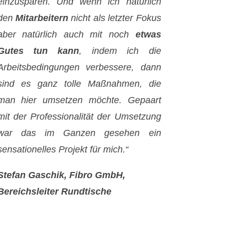
einzusparen. Und wenn ich natürlich
den
Mitarbeitern
nicht als letzter Fokus
aber natürlich auch mit noch
etwas
Gutes tun kann
, indem ich die
Arbeitsbedingungen verbessere, dann
sind es ganz tolle Maßnahmen, die
man hier umsetzen möchte. Gepaart
mit der Professionalität der Umsetzung
war das im Ganzen gesehen ein
sensationelles Projekt für mich.“
Stefan Gaschik, Fibro GmbH,
Bereichsleiter Rundtische